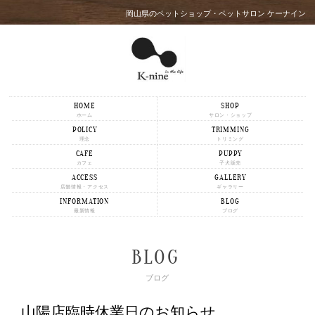
岡山県のペットショップ・ペットサロン ケーナイン
HOME
SHOP
ホーム
サロン・ショップ
POLICY
TRIMMING
理念
トリミング
CAFE
PUPPY
カフェ
子犬販売
ACCESS
GALLERY
店舗情報・アクセス
ギャラリー
INFORMATION
BLOG
最新情報
ブログ
BLOG
ブログ
山陽店臨時休業日のお知らせ