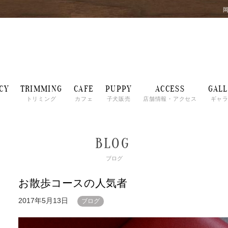
CY
TRIMMING
CAFE
PUPPY
ACCESS
GALL
念
トリミング
カフェ
子犬販売
店舗情報・アクセス
ギャ
BLOG
ブログ
お散歩コースの人気者
2017年5月13日
ブログ