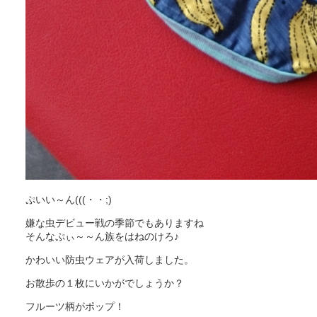
ぷいい～ん(((・・;)
嫌な虫デビュー戦の季節でもありますね
そんなぷぃ～～ん族をはねのけろ♪
かわいい防虫ウェアが入荷しました。
お散歩の１枚にいかがでしょうか？​
フルーツ柄がポップ！